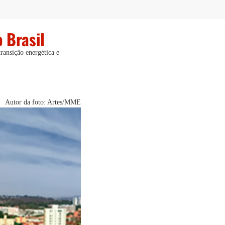
 Brasil
ransição energética e
Autor da foto: Artes/MME