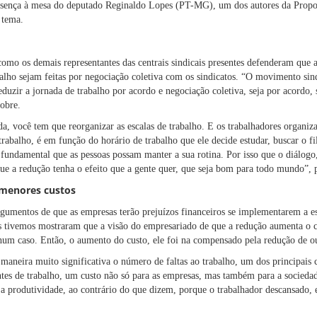
esença à mesa do deputado Reginaldo Lopes (PT-MG), um dos autores da Prop
 tema.
omo os demais representantes das centrais sindicais presentes defenderam que a
abalho sejam feitas por negociação coletiva com os sindicatos. “O movimento si
duzir a jornada de trabalho por acordo e negociação coletiva, seja por acordo,
Nobre.
a, você tem que reorganizar as escalas de trabalho. E os trabalhadores organiz
trabalho, é em função do horário de trabalho que ele decide estudar, buscar o fil
 é fundamental que as pessoas possam manter a sua rotina. Por isso que o diálogo
ue a redução tenha o efeito que a gente quer, que seja bom para todo mundo”, 
 menores custos
gumentos de que as empresas terão prejuízos financeiros se implementarem a e
ós tivemos mostraram que a visão do empresariado de que a redução aumenta o c
m caso. Então, o aumento do custo, ele foi na compensado pela redução de ou
aneira muito significativa o número de faltas ao trabalho, um dos principais c
ntes de trabalho, um custo não só para as empresas, mas também para a sociedad
a produtividade, ao contrário do que dizem, porque o trabalhador descansado, 