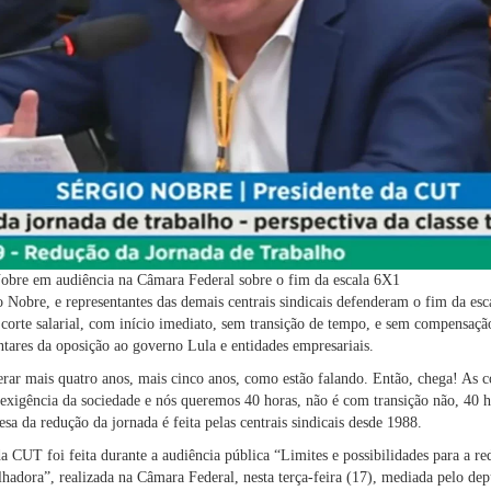
obre em audiência na Câmara Federal sobre o fim da escala 6X1
 Nobre, e representantes das demais centrais sindicais defenderam o fim da es
 corte salarial, com início imediato, sem transição de tempo, e sem compensaçã
ares da oposição ao governo Lula e entidades empresariais.
rar mais quatro anos, mais cinco anos, como estão falando. Então, chega! As c
exigência da sociedade e nós queremos 40 horas, não é com transição não, 40 ho
sa da redução da jornada é feita pelas centrais sindicais desde 1988.
a CUT foi feita durante a audiência pública “Limites e possibilidades para a re
alhadora”, realizada na Câmara Federal, nesta terça-feira (17), mediada pelo d