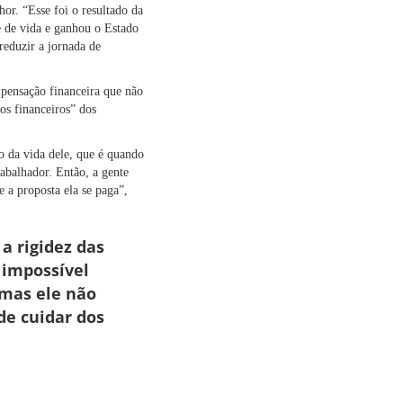
or. “Esse foi o resultado da
e de vida e ganhou o Estado
reduzir a jornada de
pensação financeira que não
os financeiros” dos
o da vida dele, que é quando
abalhador. Então, a gente
e a proposta ela se paga”,
a rigidez das
 impossível
 mas ele não
de cuidar dos