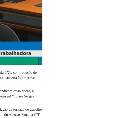
cala 6X1, com redução de
o financeira às empresas
ondições estão dadas, a
ras já! “, disse Sergio
dução da jornada de trabalho
eputado Alencar Santana (PT-