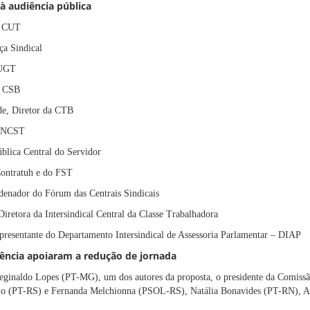
 à audiência pública
a CUT
ça Sindical
 UGT
a CSB
de, Diretor da CTB
a NCST
ública Central do Servidor
Contratuh e do FST
enador do Fórum das Centrais Sindicais
iretora da Intersindical Central da Classe Trabalhadora
resentante do Departamento Intersindical de Assessoria Parlamentar – DIAP
ência apoiaram a redução de jornada
inaldo Lopes (PT-MG), um dos autores da proposta, o presidente da Comiss
io (PT-RS) e Fernanda Melchionna (PSOL-RS), Natália Bonavides (PT-RN), A