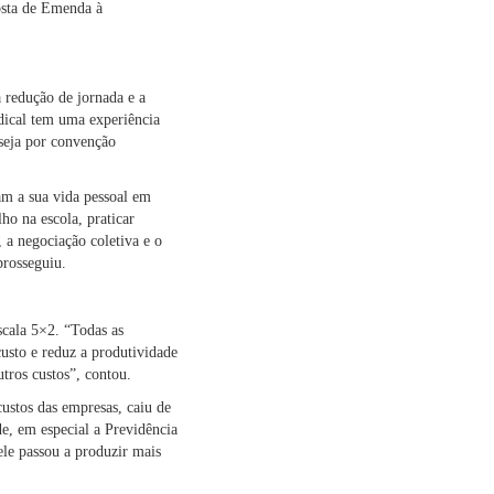
osta de Emenda à
 redução de jornada e a
ndical tem uma experiência
 seja por convenção
am a sua vida pessoal em
ho na escola, praticar
, a negociação coletiva e o
prosseguiu.
scala 5×2. “Todas as
usto e reduz a produtividade
tros custos”, contou.
ustos das empresas, caiu de
e, em especial a Previdência
ele passou a produzir mais