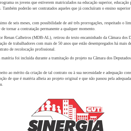
programa os jovens que estiverem matriculados na educação superior, educação p
s. Também poderão ser contratados aqueles que já concluíram o ensino superior 
nimo de seis meses, com possibilidade de até três prorrogações, respeitado o l
de de tornar a contratação permanente a qualquer momento.
ador Renan Calheiros (MDB-AL), retirou do texto encaminhado da Câmara dos D
tação de trabalhadores com mais de 50 anos que estão desempregados há mais de
trato de recolocação profissional.
matéria foi incluída durante a tramitação do projeto na Câmara dos Deputados
peito ao mérito da criação de tal contrato ou à sua necessidade e adequação const
pção de que é matéria alheia ao projeto original e que não passou pela adequad
u.