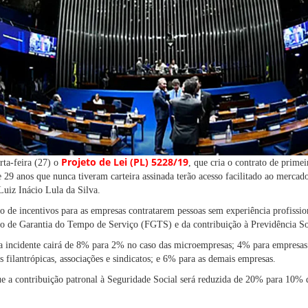
Projeto de Lei (PL) 5228/19
ta-feira (27) o
, que cria o contrato de prime
 29 anos que nunca tiveram carteira assinada terão acesso facilitado ao mercad
Luiz Inácio Lula da Silva.
o de incentivos para as empresas contratarem pessoas sem experiência profission
o de Garantia do Tempo de Serviço (FGTS) e da contribuição à Previdência So
 incidente cairá de 8% para 2% no caso das microempresas; 4% para empresas 
es filantrópicas, associações e sindicatos; e 6% para as demais empresas.
ue a contribuição patronal à Seguridade Social será reduzida de 20% para 10% d