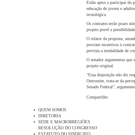
Estão aptos a participar do 
educação de jovens e adulto
tecnológica.
Os contratos terão prazo mí
projeto prevê a possibilida
O relator da proposta, sen
previam incentivos à contra
prevista a modalidade de con
O senador argumentou que a 
projeto original.
“Essa disposição não diz res
Outrossim, trata-se da perce
Senado Federal”, argumento
Compartilhe:
QUEM SOMOS
DIRETORIA
SEDE E MACRORREGIÕES
RESOLUÇÃO DO CONGRESSO
ESTATUTO DO SINDICATO