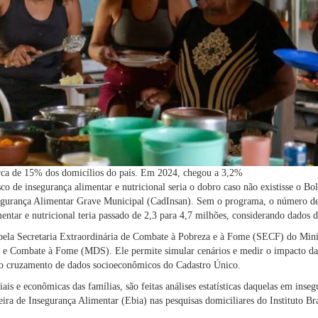
rca de 15% dos domicílios do país. Em 2024, chegou a 3,2%
o de insegurança alimentar e nutricional seria o dobro caso não existisse o Bo
segurança Alimentar Grave Municipal (CadInsan). Sem o programa, o número de
entar e nutricional teria passado de 2,3 para 4,7 milhões, considerando dados d
pela Secretaria Extraordinária de Combate à Pobreza e à Fome (SECF) do Min
ia e Combate à Fome (MDS). Ele permite simular cenários e medir o impacto das 
o o cruzamento de dados socioeconômicos do Cadastro Único.
iais e econômicas das famílias, são feitas análises estatísticas daquelas em inse
eira de Insegurança Alimentar (Ebia) nas pesquisas domiciliares do Instituto Br