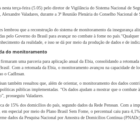
 nesta terça-feira (5.05) pelo diretor de Vigilância do Sistema Nacional de Se
 Alexandre Valadares, durante a 3ª Reunião Plenária do Conselho Nacional de
es lembrou que a reconstrução do sistema de monitoramento da insegurança alim
das pelo Governo do Brasil para avançar no combate à fome no país.“Qualquer 
nhecimento da realidade, e isso se dá por meio da produção de dados e de indic
ada do monitoramento
rmaram uma parceria para aplicação anual da Ebia, consolidando a retomada 
asil. Com a retomada da Ebia, o monitoramento avançou na capacidade de loca
mo o CadInsan.
Sisan também ressaltou que, além de orientar, o monitoramento dos dados contr
 políticas públicas implementadas. “Os dados ajudam a mostrar que o combate à 
”, prosseguiu Valadares.
rca de 15% dos domicílios do país, segundo dados da Rede Penssan. Com a impl
, em especial por meio do Plano Brasil Sem Fome, o percentual caiu para 4,1%
rme dados da Pesquisa Nacional por Amostra de Domicílios Contínua (PNADc), 