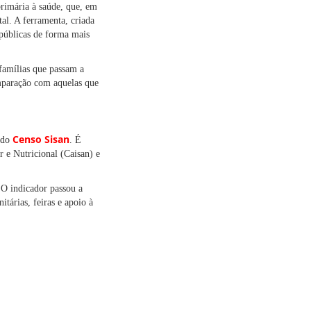
rimária à saúde, que, em
al. A ferramenta, criada
 públicas de forma mais
famílias que passam a
omparação com aquelas que
Censo Sisan
o do
. É
 e Nutricional (Caisan) e
 O indicador passou a
tárias, feiras e apoio à