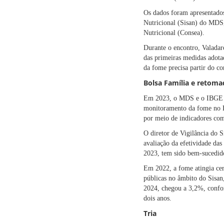
Os dados foram apresentados
Nutricional (Sisan) do MDS,
Nutricional (Consea).
Durante o encontro, Valadar
das primeiras medidas adota
da fome precisa partir do co
Bolsa Família e retom
Em 2023, o MDS e o IBGE fi
monitoramento da fome no Br
por meio de indicadores co
O diretor de Vigilância do 
avaliação da efetividade das
2023, tem sido bem-sucedido
Em 2022, a fome atingia ce
públicas no âmbito do Sisan
2024, chegou a 3,2%, confo
dois anos.
Tria