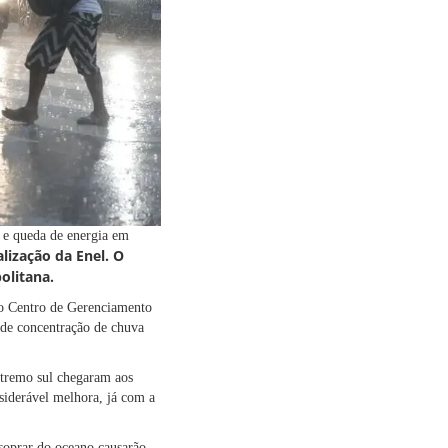
s e queda de energia em
lização da Enel. O
olitana.
 o Centro de Gerenciamento
 de concentração de chuva
xtremo sul chegaram aos
nsiderável melhora, já com a
 soprar do oceano causarão