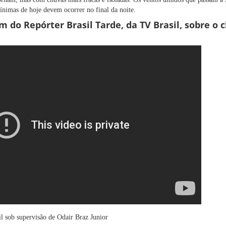
ínimas de hoje devem ocorrer no final da noite.
m do Repórter Brasil Tarde, da TV Brasil, sobre o
il sob supervisão de Odair Braz Junior