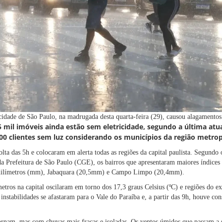
 cidade de São Paulo, na madrugada desta quarta-feira (29), causou alagamento
5 mil imóveis ainda estão sem eletricidade, segundo a última atua
0 clientes sem luz considerando os municípios da região metrop
ta das 5h e colocaram em alerta todas as regiões da capital paulista. Segundo
a Prefeitura de São Paulo (CGE), os bairros que apresentaram maiores índices
ilímetros (mm), Jabaquara (20,5mm) e Campo Limpo (20,4mm).
tros na capital oscilaram em torno dos 17,3 graus Celsius (ºC) e regiões do e
instabilidades se afastaram para o Vale do Paraíba e, a partir das 9h, houve co
etornam, mas com chuvas mais fracas e isoladas. Os ventos úmidos que passam a