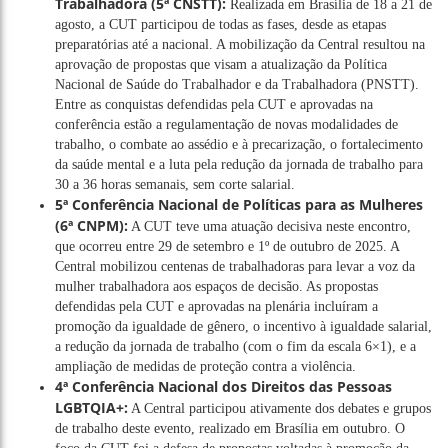
Trabalhadora (5ª CNSTT):
Realizada em Brasília de 18 a 21 de
agosto, a CUT participou de todas as fases, desde as etapas
preparatórias até a nacional. A mobilização da Central resultou na
aprovação de propostas que visam a atualização da Política
Nacional de Saúde do Trabalhador e da Trabalhadora (PNSTT).
Entre as conquistas defendidas pela CUT e aprovadas na
conferência estão a regulamentação de novas modalidades de
trabalho, o combate ao assédio e à precarização, o fortalecimento
da saúde mental e a luta pela redução da jornada de trabalho para
30 a 36 horas semanais, sem corte salarial.
5ª Conferência Nacional de Políticas para as Mulheres
(6ª CNPM):
A CUT teve uma atuação decisiva neste encontro,
que ocorreu entre 29 de setembro e 1º de outubro de 2025. A
Central mobilizou centenas de trabalhadoras para levar a voz da
mulher trabalhadora aos espaços de decisão. As propostas
defendidas pela CUT e aprovadas na plenária incluíram a
promoção da igualdade de gênero, o incentivo à igualdade salarial,
a redução da jornada de trabalho (com o fim da escala 6×1), e a
ampliação de medidas de proteção contra a violência.
4ª Conferência Nacional dos Direitos das Pessoas
LGBTQIA+:
A Central participou ativamente dos debates e grupos
de trabalho deste evento, realizado em Brasília em outubro. O