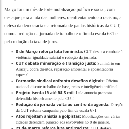
Março foi um mês de forte mobilização política e social, com
destaque para a luta das mulheres, o enfrentamento ao racismo, a
defesa da democracia e a retomada de pautas históricas da CUT,
como a redução da jornada de trabalho e o fim da escala 6×1 e
pela redução da taxa de juros.
8 de Março reforça luta feminista:
CUT destaca combate à
violência, igualdade salarial e redução da jornada.
CUT debate mineração e transição justa:
Seminário em
Aracaju cobra direitos, reparação ambiental e aposentadoria
especial.
Formação sindical enfrenta desafios digitais:
Oficina
nacional discute trabalho de base, redes e inteligência artificial.
Projeto isenta IR até R$ 5 mil:
Lula anuncia proposta
defendida historicamente pela CUT.
Redução da jornada volta ao centro da agenda:
Direção
da CUT retoma campanha pelo fim da escala 6×1.
Atos rejeitam anistia a golpistas:
Mobilizações em várias
cidades defendem punição aos envolvidos no 8 de janeiro.
21 de março reforça luta antirracista:
CUT destaca