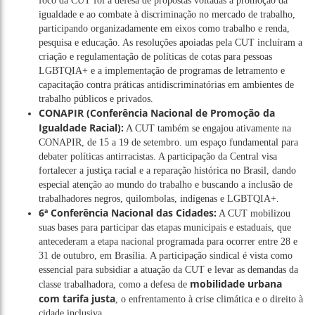
foco da CUT foi a defesa de propostas voltadas à promoção da
igualdade e ao combate à discriminação no mercado de trabalho,
participando organizadamente em eixos como trabalho e renda,
pesquisa e educação. As resoluções apoiadas pela CUT incluíram a
criação e regulamentação de políticas de cotas para pessoas
LGBTQIA+ e a implementação de programas de letramento e
capacitação contra práticas antidiscriminatórias em ambientes de
trabalho públicos e privados.
CONAPIR (Conferência Nacional de Promoção da
Igualdade Racial):
A CUT também se engajou ativamente na
CONAPIR, de 15 a 19 de setembro. um espaço fundamental para
debater políticas antirracistas. A participação da Central visa
fortalecer a justiça racial e a reparação histórica no Brasil, dando
especial atenção ao mundo do trabalho e buscando a inclusão de
trabalhadores negros, quilombolas, indígenas e LGBTQIA+.
6ª Conferência Nacional das Cidades:
A CUT mobilizou
suas bases para participar das etapas municipais e estaduais, que
antecederam a etapa nacional programada para ocorrer entre 28 e
31 de outubro, em Brasília. A participação sindical é vista como
essencial para subsidiar a atuação da CUT e levar as demandas da
mobilidade urbana
classe trabalhadora, como a defesa de
com tarifa justa
, o enfrentamento à crise climática e o direito à
cidade inclusiva.