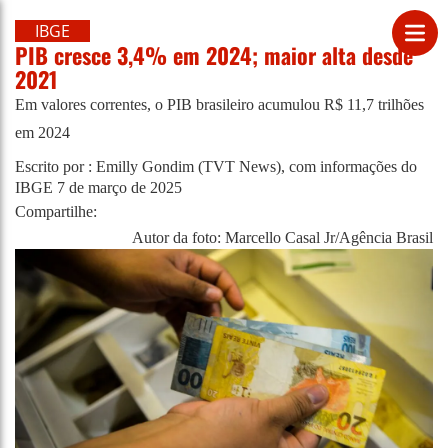
IBGE
PIB cresce 3,4% em 2024; maior alta desde
2021
Em valores correntes, o PIB brasileiro acumulou R$ 11,7 trilhões
em 2024
Escrito por : Emilly Gondim (TVT News), com informações do
IBGE
7 de março de 2025
Compartilhe:
Autor da foto: Marcello Casal Jr/Agência Brasil