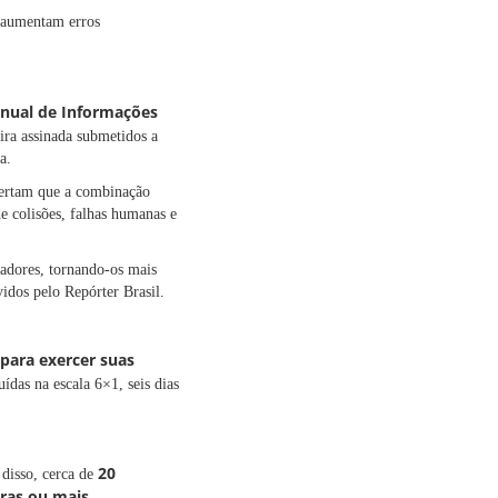
e aumentam erros
Anual de Informações
ira assinada submetidos a
a.
alertam que a combinação
e colisões, falhas humanas e
hadores, tornando-os mais
vidos pelo Repórter Brasil.
para exercer suas
ídas na escala 6×1, seis dias
20
 disso, cerca de
ras ou mais.