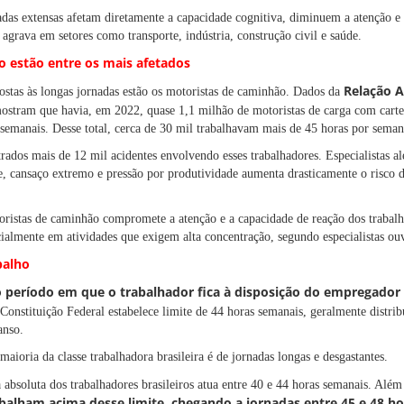
das extensas afetam diretamente a capacidade cognitiva, diminuem a atenção 
agrava em setores como transporte, indústria, construção civil e saúde.
 estão entre os mais afetados
Relação 
postas às longas jornadas estão os motoristas de caminhão. Dados da
stram que havia, em 2022, quase 1,1 milhão de motoristas de carga com carte
 semanais. Desse total, cerca de 30 mil trabalhavam mais de 45 horas por seman
ados mais de 12 mil acidentes envolvendo esses trabalhadores. Especialistas 
e, cansaço extremo e pressão por produtividade aumenta drasticamente o risco d
oristas de caminhão compromete a atenção e a capacidade de reação dos trabal
ecialmente em atividades que exigem alta concentração, segundo especialistas ou
balho
o período em que o trabalhador fica à disposição do empregador 
onstituição Federal estabelece limite de 44 horas semanais, geralmente distribu
anso.
maioria da classe trabalhadora brasileira é de jornadas longas e desgastantes.
absoluta dos trabalhadores brasileiros atua entre 40 e 44 horas semanais. Além
balham acima desse limite, chegando a jornadas entre 45 e 48 ho