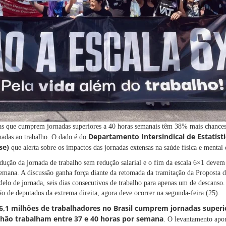
as que cumprem jornadas superiores a 40 horas semanais têm 38% mais chances 
Departamento Intersindical de Estatíst
nadas ao trabalho. O dado é do
se)
que alerta sobre os impactos das jornadas extensas na saúde física e mental 
edução da jornada de trabalho sem redução salarial e o fim da escala 6×1 devem
mana. A discussão ganha força diante da retomada da tramitação da Proposta 
elo de jornada, seis dias consecutivos de trabalho para apenas um de descanso. 
ão de deputados da extrema direita, agora deve ocorrer na segunda-feira (25).
6,1 milhões de trabalhadores no Brasil cumprem jornadas superi
lhão trabalham entre 37 e 40 horas por semana
. O levantamento apo