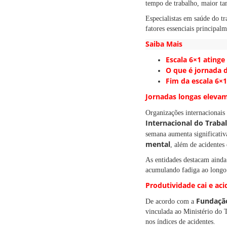
tempo de trabalho, maior ta
Especialistas em saúde do t
fatores essenciais principal
Saiba Mais
Escala 6×1 atinge
O que é jornada d
Fim da escala
6×1
Jornadas longas elevam
Organizações internacionais
Internacional do Trabal
semana aumenta significativ
mental
, além de acidentes 
As entidades destacam ainda
acumulando fadiga ao longo 
Produtividade cai e a
Fundação
De acordo com a
vinculada ao Ministério do 
nos índices de acidentes.