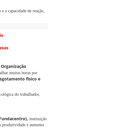
 e a capacidade de reação,
io
esas
Organização
a
lhar muitas horas por
esgotamento físico e
cológica do trabalhador,
Fundacentro),
instituição
na produtividade e aumento