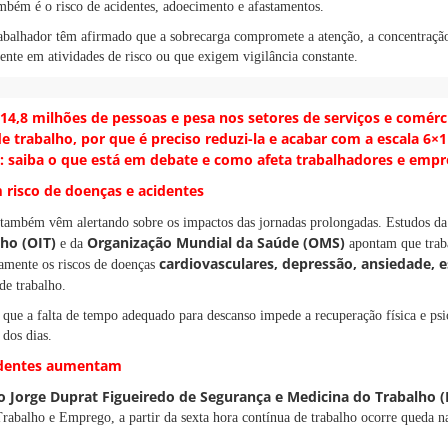
mbém é o risco de acidentes, adoecimento e afastamentos.
rabalhador têm afirmado que a sobrecarga compromete a atenção, a concentração
mente em atividades de risco ou que exigem vigilância constante.
 14,8 milhões de pessoas e pesa nos setores de serviços e comérc
e trabalho, por que é preciso reduzi-la e acabar com a escala 6×1
: saiba o que está em debate e como afeta trabalhadores e empr
 risco de doenças e acidentes
 também vêm alertando sobre os impactos das jornadas prolongadas. Estudos d
ho (OIT)
Organização Mundial da Saúde (OMS)
e da
apontam que traba
cardiovasculares, depressão, ansiedade, 
amente os riscos de doenças
de trabalho.
 que a falta de tempo adequado para descanso impede a recuperação física e psi
dos dias.
cidentes aumentam
 Jorge Duprat Figueiredo de Segurança e Medicina do Trabalho (
Trabalho e Emprego, a partir da sexta hora contínua de trabalho ocorre queda 