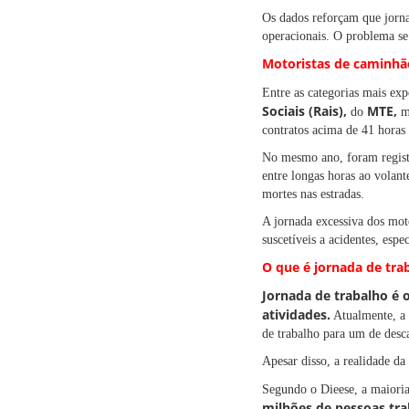
Os dados reforçam que jorna
operacionais. O problema se 
Motoristas de caminhão
Entre as categorias mais ex
Sociais (Rais),
MTE,
do
mo
contratos acima de 41 horas
No mesmo ano, foram registr
entre longas horas ao volant
mortes nas estradas.
A jornada excessiva dos mot
suscetíveis a acidentes, esp
O que é jornada de tra
Jornada de trabalho é 
atividades.
Atualmente, a C
de trabalho para um de desc
Apesar disso, a realidade da 
Segundo o Dieese, a maioria 
milhões de pessoas tra