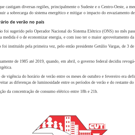
ue castigam diversas regiões, principalmente o Sudeste e o Centro-Oeste, a med
uir a sobrecarga do sistema energético e mitigar o impacto do esvaziamento de 
rio de verão no país
ão foi sugerido pelo Operador Nacional do Sistema Elétrico (ONS) no mês pass
da medida é o de economizar energia, e com isso ter o maior aproveitamento da 
o foi instituído pela primeira vez, pelo então presidente Getúlio Vargas, de 3 d
uamente de 1985 até 2019, quando, em abril, o governo federal decidiu revogá
rgética.
 de vigência do horário de verão entre os meses de outubro e fevereiro era def
oveitar as diferenças de luminosidade entre os períodos de verão e do restante do
ão da concentração de consumo elétrico entre 18h e 21h.