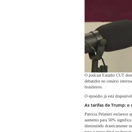
O podcast Estúdio CUT desta
debatidos no cenário intern
brasileiros.
O episódio já está disponíve
As tarifas de Trump: o
Patrícia Pelatieri esclarece
aumento para 50% significa 
diminuindo drasticamente su
para o preço final ou buscar