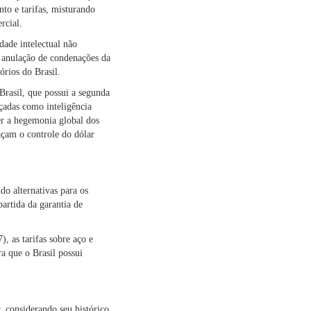
to e tarifas, misturando
rcial.
dade intelectual não
 anulação de condenações da
órios do Brasil.
 Brasil, que possui a segunda
çadas como inteligência
er a hegemonia global dos
açam o controle do dólar
do alternativas para os
artida da garantia de
 as tarifas sobre aço e
a que o Brasil possui
, considerando seu histórico