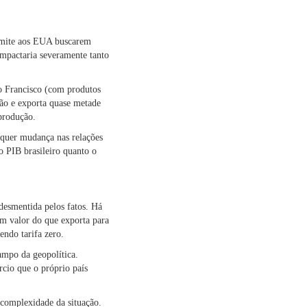
ermite aos EUA buscarem
impactaria severamente tanto
o Francisco (com produtos
ção e exporta quase metade
produção.
lquer mudança nas relações
 PIB brasileiro quanto o
 desmentida pelos fatos. Há
em valor do que exporta para
endo tarifa zero.
ampo da geopolítica.
rcio que o próprio país
 complexidade da situação.