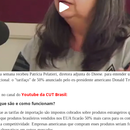
 semana recebeu Patrícia Pelatieri, diretora adjunta do Dieese. para entender 
acional: o “tarifaço” de 50% anunciado pelo ex-presidente americano Donald T
Youtube da CUT Brasil
:
l no canal do
 que são e como funcionam?
 que as tarifas de importação são impostos cobrados sobre produtos estrangeiros 
que produtos brasileiros vendidos nos EUA ficarão 50% mais caros para os co
a competitividade. Empresas americanas que compram esses produtos seriam for
 alternativas em outros mercados.