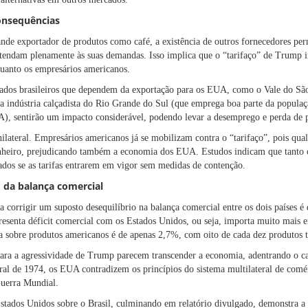
onsequências
nde exportador de produtos como café, a existência de outros fornecedores p
 atendam plenamente às suas demandas. Isso implica que o “tarifaço” de Trump 
quanto os empresários americanos.
stados brasileiros que dependem da exportação para os EUA, como o Vale do Sã
a indústria calçadista do Rio Grande do Sul (que emprega boa parte da popula
), sentirão um impacto considerável, podendo levar a desemprego e perda de 
ilateral. Empresários americanos já se mobilizam contra o “tarifaço”, pois qua
nheiro, prejudicando também a economia dos EUA. Estudos indicam que tanto o
ados se as tarifas entrarem em vigor sem medidas de contenção.
m da balança comercial
a corrigir um suposto desequilíbrio na balança comercial entre os dois países é
presenta déficit comercial com os Estados Unidos, ou seja, importa muito mais 
ira sobre produtos americanos é de apenas 2,7%, com oito de cada dez produtos t
ara a agressividade de Trump parecem transcender a economia, adentrando o c
ral de 1974, os EUA contradizem os princípios do sistema multilateral de comé
uerra Mundial.
Estados Unidos sobre o Brasil, culminando em relatório divulgado, demonstra a