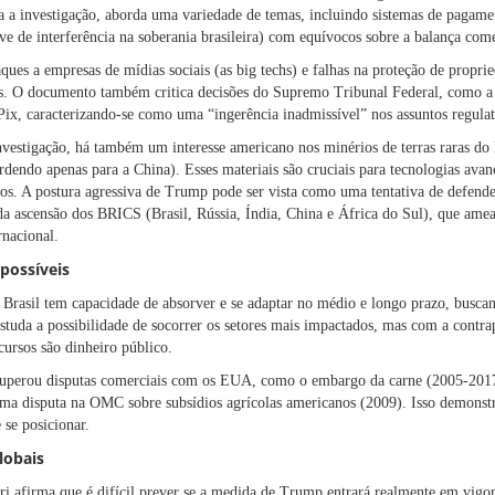
 a investigação, aborda uma variedade de temas, incluindo sistemas de pagamen
ive de interferência na soberania brasileira) com equívocos sobre a balança come
ques a empresas de mídias sociais (as big techs) e falhas na proteção de proprie
as. O documento também critica decisões do Supremo Tribunal Federal, como a
Pix, caracterizando-se como uma “ingerência inadmissível” nos assuntos regulat
 investigação, há também um interesse americano nos minérios de terras raras do
dendo apenas para a China). Esses materiais são cruciais para tecnologias avan
icos. A postura agressiva de Trump pode ser vista como uma tentativa de defend
a ascensão dos BRICS (Brasil, Rússia, Índia, China e África do Sul), que ame
nacional.
possíveis
 Brasil tem capacidade de absorver e se adaptar no médio e longo prazo, buscan
tuda a possibilidade de socorrer os setores mais impactados, mas com a contrap
cursos são dinheiro público.
 superou disputas comerciais com os EUA, como o embargo da carne (2005-2017),
ma disputa na OMC sobre subsídios agrícolas americanos (2009). Isso demonstr
 se posicionar.
lobais
eri afirma que é difícil prever se a medida de Trump entrará realmente em vigor