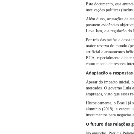
Este documento, que anuncia
motivações políticas (inclus
Além disso, acusações de ata
possuem evidências objetiv
Lava Jato, e a regulação do 
Por trás das tarifas e dessa
maior reserva do mundo (per
artificial e armamentos bél
EUA, especialmente diante d
como moeda de reserva inter
Adaptação e respostas 
Apesar do impacto inicial, o
mercados. O governo Lula es
empregos, visto que esses re
Historicamente, o Brasil já
alumínio (2018), e venceu u
instrumentos para negociar e
O futuro das relações g
No episódio, Patrícia Pelati