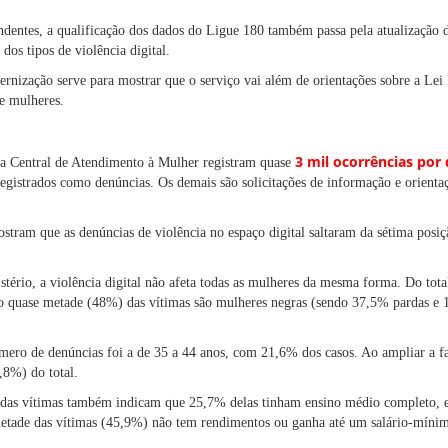
ndentes, a qualificação dos dados do Ligue 180 também passa pela atualização 
dos tipos de violência digital.
rnização serve para mostrar que o serviço vai além de orientações sobre a Lei
e mulheres.
3 mil ocorrências por 
da Central de Atendimento à Mulher registram quase
egistrados como denúncias. Os demais são solicitações de informação e orientaç
stram que as denúncias de violência no espaço digital saltaram da sétima posiç
ério, a violência digital não afeta todas as mulheres da mesma forma. Do total
 quase metade (48%) das vítimas são mulheres negras (sendo 37,5% pardas e 1
mero de denúncias foi a de 35 a 44 anos, com 21,6% dos casos. Ao ampliar a fai
,8%) do total.
l das vítimas também indicam que 25,7% delas tinham ensino médio completo,
metade das vítimas (45,9%) não tem rendimentos ou ganha até um salário-míni