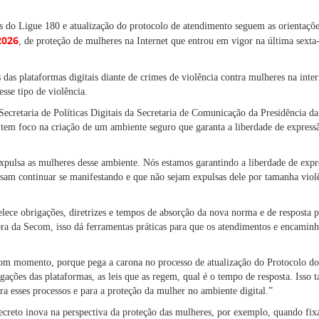
es do Ligue 180 e atualização do protocolo de atendimento seguem as orientaçõ
2026
, de proteção de mulheres na Internet que entrou em vigor na última sexta-
s das plataformas digitais diante de crimes de violência contra mulheres na inte
se tipo de violência.​​
a Secretaria de Políticas Digitais da Secretaria de Comunicação da Presidência 
o tem foco na criação de um ambiente seguro que garanta a liberdade de express
expulsa as mulheres desse ambiente. Nós estamos garantindo a liberdade de expr
sam continuar se manifestando e que não sejam expulsas dele por tamanha violên
elece obrigações, diretrizes e tempos de absorção da nova norma e de resposta 
ora da Secom, isso dá ferramentas práticas para que os atendimentos e encamin
m momento, porque pega a carona no processo de atualização do Protocolo do
gações das plataformas, as leis que as regem, qual é o tempo de resposta. Isso
a esses processos e para a proteção da mulher no ambiente digital.”
ecreto inova na perspectiva da proteção das mulheres, por exemplo, quando fix