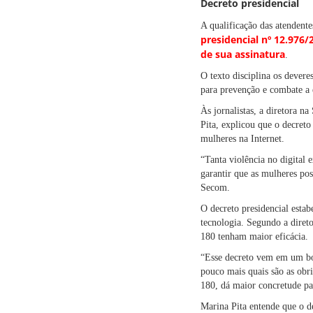
Decreto presidencial
A qualificação das atendent
presidencial nº 12.976/
de sua assinatura
.
O texto disciplina os devere
para prevenção e combate a es
Às jornalistas, a diretora n
Pita, explicou que o decret
mulheres na Internet.
“Tanta violência no digital 
garantir que as mulheres pos
Secom.
O decreto presidencial estab
tecnologia. Segundo a diret
180 tenham maior eficácia.
“Esse decreto vem em um bo
pouco mais quais são as obri
180, dá maior concretude par
Marina Pita entende que o d