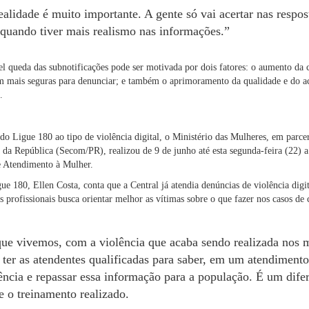
ealidade é muito importante. A gente só vai acertar nas respos
, quando tiver mais realismo nas informações.”
l queda das subnotificações pode ser motivada por dois fatores: o aumento da c
m mais seguras para denunciar; e também o aprimoramento da qualidade e do a
.
o Ligue 180 ao tipo de violência digital, o Ministério das Mulheres, em parce
da República (Secom/PR), realizou de 9 de junho até esta segunda-feira (22) a 
e Atendimento à Mulher.
e 180, Ellen Costa, conta que a Central já atendia denúncias de violência digit
 profissionais busca orientar melhor as vítimas sobre o que fazer nos casos d
e vivemos, com a violência que acaba sendo realizada nos me
 ter as atendentes qualificadas para saber, em um atendimento v
lência e repassar essa informação para a população. É um difer
 o treinamento realizado.