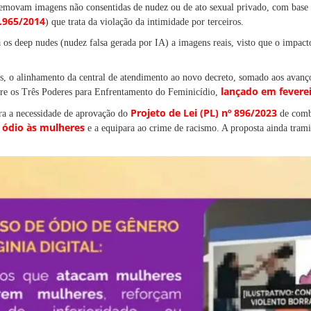
 removam imagens não consentidas de nudez ou de ato sexual privado, com base
2.965/2014
) que trata da violação da intimidade por terceiros.
 os deep nudes (nudez falsa gerada por IA) a imagens reais, visto que o impact
s, o alinhamento da central de atendimento ao novo decreto, somado aos avanço
lançado em fevere
ntre os Três Poderes para Enfrentamento do Feminicídio,
Projeto de Lei (PL) nº 896/2023
ra a necessidade de aprovação do
de comba
e ódio às mulheres
e a equipara ao crime de racismo. A proposta ainda tram