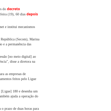
decreto
es do
depois
feira (19), 60 dias
rnet e institui mecanismos
da República (Secom), Marina
ão e a permanência das
essão [no meio digital] ao
cia”, disse a diretora na
para as empresas de
hamentos feitos pelo Ligue
 [Ligue] 180 e desenha um
 também ajuda a operação do
a o prazo de duas horas para