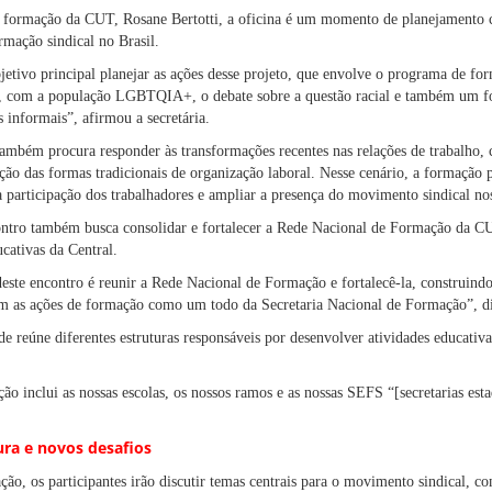
de formação da CUT, Rosane Bertotti, a oficina é um momento de planejamento c
ormação sindical no Brasil.
etivo principal planejar as ações desse projeto, que envolve o programa de fo
s, com a população LGBTQIA+, o debate sobre a questão racial e também um fo
 informais”, afirmou a secretária.
ambém procura responder às transformações recentes nas relações de trabalho,
ão das formas tradicionais de organização laboral. Nesse cenário, a formação p
a participação dos trabalhadores e ampliar a presença do movimento sindical nos 
ontro também busca consolidar e fortalecer a Rede Nacional de Formação da CUT
ucativas da Central.
este encontro é reunir a Rede Nacional de Formação e fortalecê-la, construind
 as ações de formação como um todo da Secretaria Nacional de Formação”, di
 reúne diferentes estruturas responsáveis por desenvolver atividades educativas
o inclui as nossas escolas, os nossos ramos e as nossas SEFS “[secretarias est
ra e novos desafios
ão, os participantes irão discutir temas centrais para o movimento sindical, co