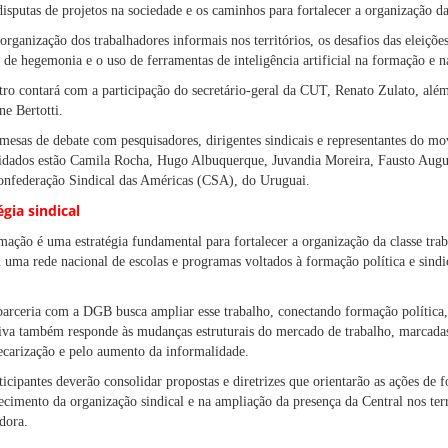
 disputas de projetos na sociedade e os caminhos para fortalecer a organização da
ganização dos trabalhadores informais nos territórios, os desafios das eleiçõe
 de hegemonia e o uso de ferramentas de inteligência artificial na formação e 
ntro contará com a participação do secretário-geral da CUT, Renato Zulato, al
ne Bertotti.
mesas de debate com pesquisadores, dirigentes sindicais e representantes do mo
vidados estão Camila Rocha, Hugo Albuquerque, Juvandia Moreira, Fausto Augus
onfederação Sindical das Américas (CSA), do Uruguai.
ia sindical
mação é uma estratégia fundamental para fortalecer a organização da classe tra
ou uma rede nacional de escolas e programas voltados à formação política e sindic
arceria com a DGB busca ampliar esse trabalho, conectando formação política,
ativa também responde às mudanças estruturais do mercado de trabalho, marcada
recarização e pelo aumento da informalidade.
ticipantes deverão consolidar propostas e diretrizes que orientarão as ações d
cimento da organização sindical e na ampliação da presença da Central nos terr
dora.