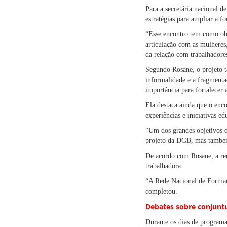
Para a secretária nacional 
estratégias para ampliar a f
“Esse encontro tem como obj
articulação com as mulhere
da relação com trabalhadores
Segundo Rosane, o projeto t
informalidade e a fragmentaç
importância para fortalecer 
Ela destaca ainda que o enc
experiências e iniciativas ed
“Um dos grandes objetivos d
projeto da DGB, mas também
De acordo com Rosane, a rede
trabalhadora.
“A Rede Nacional de Formaçã
completou.
Debates sobre conjuntu
Durante os dias de programaç