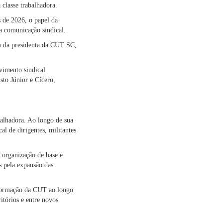
 classe trabalhadora.
s de 2026, o papel da
na comunicação sindical.
ém da presidenta da CUT SC,
vimento sindical
to Júnior e Cícero,
balhadora. Ao longo de sua
al de dirigentes, militantes
 organização de base e
s pela expansão das
e formação da CUT ao longo
itórios e entre novos