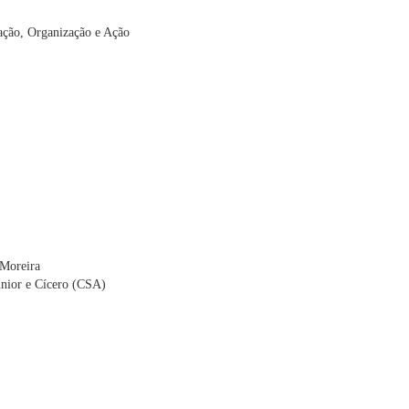
ação, Organização e Ação
 Moreira
únior e Cícero (CSA)