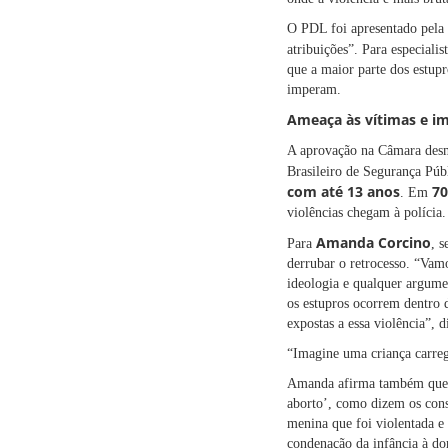
O PDL foi apresentado pela 
atribuições”. Para especiali
que a maior parte dos estupr
imperam.
Ameaça às vítimas e im
A aprovação na Câmara desmo
Brasileiro de Segurança Públ
com até 13 anos
70
. Em
violências chegam à polícia.
Amanda Corcino
Para
, 
derrubar o retrocesso. “Vam
ideologia e qualquer argume
os estupros ocorrem dentro d
expostas a essa violência”, d
“Imagine uma criança carreg
Amanda afirma também que o 
aborto’, como dizem os cons
menina que foi violentada e
condenação da infância à do