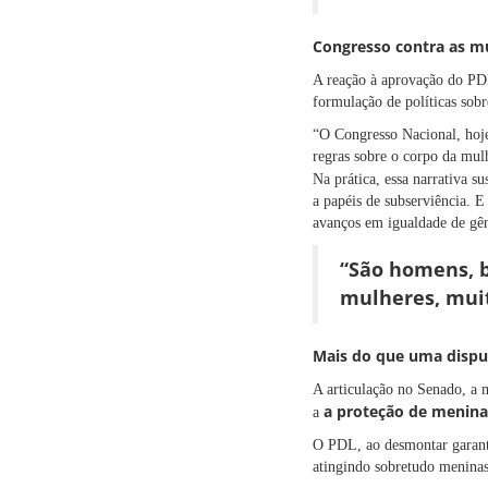
Congresso contra as m
A reação à aprovação do PD
formulação de políticas sob
“O Congresso Nacional, hoje
regras sobre o corpo da mulh
Na prática, essa narrativa su
a papéis de subserviência. 
avanços em igualdade de gê
“São homens, b
mulheres, muit
Mais do que uma disput
A articulação no Senado, a m
a proteção de menina
a
O PDL, ao desmontar garantia
atingindo sobretudo meninas