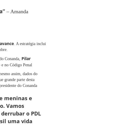
ia”
– Amanda
 avance
. A estratégia inclui
mbre.
Pilar
e do Conanda,
o e no Código Penal
 mesmo assim, dados do
e grande parte desta
 presidente do Conanda
de meninas e
ão. Vamos
 derrubar o PDL
asil uma vida