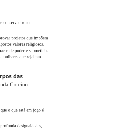
e conservador na
aprovar projetos que impõem
ostos valores religiosos.
spaços de poder e submetidas
s mulheres que rejeitam
rpos das
nda Corcino
 que o que está em jogo é
aprofunda desigualdades,