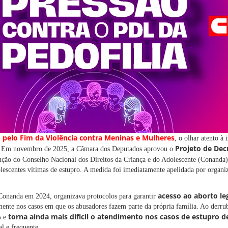
o pelo Fim da Violência contra Meninas e Mulheres
, o olhar atento à 
Projeto de Decr
e. Em novembro de 2025, a Câmara dos Deputados aprovou o
lução do Conselho Nacional dos Direitos da Criança e do Adolescente (Conanda
escentes vítimas de estupro. A medida foi imediatamente apelidada por organi
acesso ao aborto le
Conanda em 2024, organizava protocolos para garantir
lmente nos casos em que os abusadores fazem parte da própria família. Ao derrub
torna ainda mais difícil o atendimento nos casos de estupro d
s e
al e frequente.