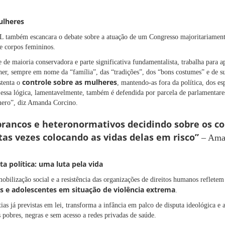
ulheres
L também escancara o debate sobre a atuação de um Congresso majoritariament
re corpos femininos.
 de maioria conservadora e parte significativa fundamentalista, trabalha para 
er, sempre em nome da “família”, das “tradições”, dos “bons costumes” e de sup
controle sobre as mulheres
stenta o
, mantendo-as fora da política, dos e
E essa lógica, lamentavelmente, também é defendida por parcela de parlamentare
nero”, diz Amanda Corcino.
rancos e heteronormativos decidindo sobre os co
as vezes colocando as vidas delas em risco”
– Ama
a política: uma luta pela vida
obilização social e a resistência das organizações de direitos humanos refletem
s e adolescentes em situação de violência extrema
.
s já previstas em lei, transforma a infância em palco de disputa ideológica e 
 pobres, negras e sem acesso a redes privadas de saúde.