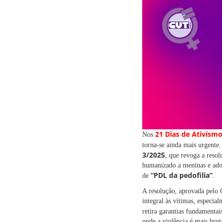
21 Dias de Ativism
Nos
torna-se ainda mais urgent
3/2025
, que revoga a reso
humanizado a meninas e adol
“PDL da pedofilia”
de
.
A resolução, aprovada pelo 
integral às vítimas, especia
retira garantias fundamentai
onde a violência é mais brut