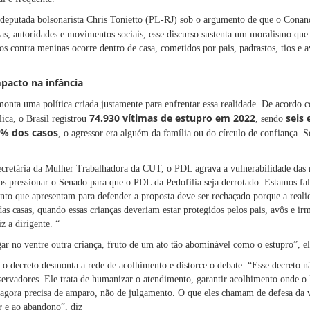
deputada bolsonarista Chris Tonietto (PL-RJ) sob o argumento de que o Conand
stas, autoridades e movimentos sociais, esse discurso sustenta um moralismo qu
os contra meninas ocorre dentro de casa, cometidos por pais, padrastos, tios e 
pacto na infância
nta uma política criada justamente para enfrentar essa realidade. De acordo
74.930 vítimas de estupro em 2022
seis
ica, o Brasil registrou
, sendo
% dos casos
, o agressor era alguém da família ou do círculo de confiança.
secretária da Mulher Trabalhadora da CUT, o PDL agrava a vulnerabilidade das m
os pressionar o Senado para que o PDL da Pedofilia seja derrotado. Estamos fa
nto que apresentam para defender a proposta deve ser rechaçado porque a real
as casas, quando essas crianças deveriam estar protegidos pelos pais, avôs e ir
iz a dirigente. “
ar no ventre outra criança, fruto de um ato tão abominável como o estupro”, el
decreto desmonta a rede de acolhimento e distorce o debate. “Esse decreto nã
ervadores. Ele trata de humanizar o atendimento, garantir acolhimento onde o 
 agora precisa de amparo, não de julgamento. O que eles chamam de defesa da 
r e ao abandono”, diz