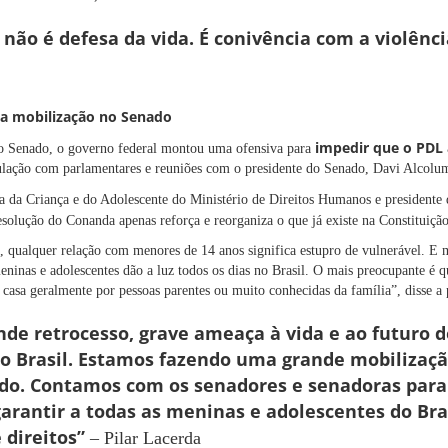
 não é defesa da vida. É conivência com a violênc
la mobilização no Senado
impedir que o PDL
 Senado, o governo federal montou uma ofensiva para
culação com parlamentares e reuniões com o presidente do Senado, Davi Alcolu
ária da Criança e do Adolescente do Ministério de Direitos Humanos e president
esolução do Conanda apenas reforça e reorganiza o que já existe na Constituiçã
, qualquer relação com menores de 14 anos significa estupro de vulnerável. E
nas e adolescentes dão a luz todos os dias no Brasil. O mais preocupante é qu
 casa geralmente por pessoas parentes ou muito conhecidas da família”, disse a
nde retrocesso, grave ameaça à vida e ao futuro 
o Brasil. Estamos fazendo uma grande mobilizaç
do. Contamos com os senadores e senadoras para
 garantir a todas as meninas e adolescentes do Br
 direitos”
– Pilar Lacerda