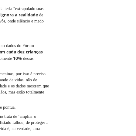
a teria “extrapolado suas
ignora a realidade
e
de
avôs, onde silêncio e medo
 com dados do Fórum
 em cada dez crianças
10%
 Somente
dessas
eninas, por isso é preciso
lando de vidas, não de
idade e os dados mostram que
mãos, mas estão totalmente
e pontua.
o trata de ‘ampliar o
Estado falhou, de proteger a
vida é, na verdade, uma