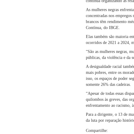
continua organizando as rela
As mulheres negras enfrenta
concentradas nos empregos 
brancos têm rendimento méd
Contínua, do IBGE.
Elas também são maioria entr
ocorridos de 2021 a 2024, 
“São as mulheres negras, mui
públicas, da violência e da 
A desigualdade racial també
mais pobres, entre os morad
isso, os espaços de poder 
somente 26% das cadeiras.
“Apesar de todas essas dispar
quilombos às greves, das or
enfrentamento ao racismo, à 
Para a dirigente, o 13 de m
da luta por reparação históri
Compartilhe: