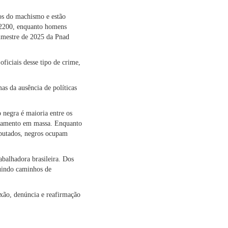
tos do machismo e estão
$2200, enquanto homens
imestre de 2025 da Pnad
ficiais desse tipo de crime,
as da ausência de políticas
 negra é maioria entre os
ceramento em massa. Enquanto
eputados, negros ocupam
rabalhadora brasileira. Dos
ruindo caminhos de
xão, denúncia e reafirmação