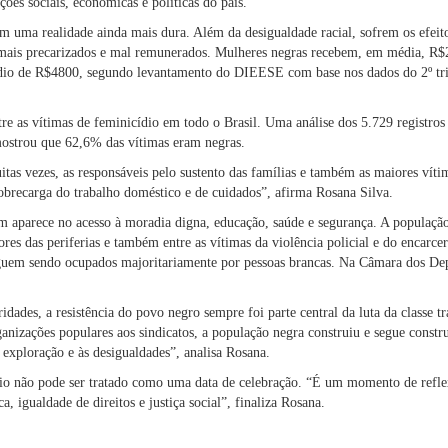
ções sociais, econômicas e políticas do país.
m uma realidade ainda mais dura. Além da desigualdade racial, sofrem os efei
mais precarizados e mal remunerados. Mulheres negras recebem, em média, R
io de R$4800, segundo levantamento do DIEESE com base nos dados do 2º tr
e as vítimas de feminicídio em todo o Brasil. Uma análise dos 5.729 registros o
mostrou que 62,6% das vítimas eram negras.
tas vezes, as responsáveis pelo sustento das famílias e também as maiores vítim
sobrecarga do trabalho doméstico e de cuidados”, afirma Rosana Silva.
m aparece no acesso à moradia digna, educação, saúde e segurança. A população
ores das periferias e também entre as vítimas da violência policial e do encar
seguem sendo ocupados majoritariamente por pessoas brancas. Na Câmara dos D
idades, a resistência do povo negro sempre foi parte central da luta da classe t
ganizações populares aos sindicatos, a população negra construiu e segue const
exploração e às desigualdades”, analisa Rosana.
aio não pode ser tratado como uma data de celebração. “É um momento de refle
ca, igualdade de direitos e justiça social”, finaliza Rosana.