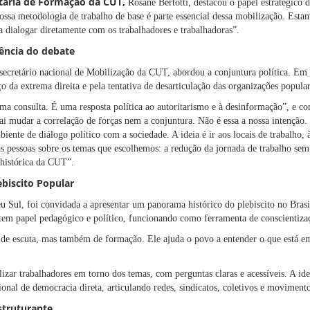
tária de Formação da CUT
,
Rosane Bertotti, destacou o papel estratégico 
Nossa metodologia de trabalho de base é parte essencial dessa mobilização. Es
a dialogar diretamente com os trabalhadores e trabalhadoras”.
gência do debate
secretário nacional de Mobilização da CUT, abordou a conjuntura política. Em s
o da extrema direita e pela tentativa de desarticulação das organizações popular
uma consulta. É uma resposta política ao autoritarismo e à desinformação”, e c
 vai mudar a correlação de forças nem a conjuntura. Não é essa a nossa intenção
ente de diálogo político com a sociedade. A ideia é ir aos locais de trabalho, às
as pessoas sobre os temas que escolhemos: a redução da jornada de trabalho sem 
histórica da CUT”.
ebiscito Popular
u Sul, foi convidada a apresentar um panorama histórico do plebiscito no Brasil
tem papel pedagógico e político, funcionando como ferramenta de conscientizaç
 de escuta, mas também de formação. Ele ajuda o povo a entender o que está em
izar trabalhadores em torno dos temas, com perguntas claras e acessíveis. A ide
nal de democracia direta, articulando redes, sindicatos, coletivos e moviment
truturante