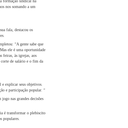
da formação sindical na
tamos nos somando a um
ua fala, destacou os
es.
ompletou: “A gente sabe que
. Mas ele é uma oportunidade
 feiras, às igrejas, aos
corte de salário e o fim da
 e explicar seus objetivos.
ão e participação popular. “
 jogo nas grandes decisões
ia é transformar o plebiscito
os populares.