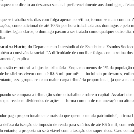
fraqueceu o direito ao descanso semanal preferencialmente aos domingos, afetan
ue se trabalha seis dias com folga apenas no sétimo, tornou-se mais comum. A
sações, como adicional de até 100% por hora trabalhada aos domingos e pelo
imites legais claros, o domingo passou a ser tratado como qualquer outro dia, o
iar.
eandro Horie
,
do Departamento Intersindical de Estatística e Estudos Socioe
m a convivência social. “A dificuldade de conciliar folgas com a rotina dos 
lamento”, explica.
questão estrutural: a injustiça tributária. Enquanto menos de 1% da população 
 de brasileiros vivem com até R$ 5 mil por mês — incluindo professores, enfer
 entanto, esse grupo arca com maior carga tributária proporcional, já que a maio
quando se compara a tributação sobre o trabalho e sobre o capital. Assalariados
vos que recebem dividendos de ações — forma comum de remuneração no alto e
lhador paga proporcionalmente mais do que quem acumula patrimônio”, afirma 
a defesa da isenção de imposto de renda para salários de até R$ 5 mil, com red
o entanto, a proposta só será viável com a taxação dos super-ricos. Caso contrá