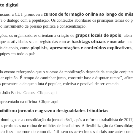
o digital
cursos de formação online ao longo do mês
senciais, a CUT promoverá
ara o diálogo com a população. Os conteúdos abordarão os principais temas do pl
 instrumento de pressão política e conscientização.
grupos locais de apoio
ações, os organizadores orientam a criação de
, além
hashtags oficiais
que as atividades sejam registradas com as
e marcadas nos 
playlists, apresentações e conteúdos explicativos
ais de apoio, como
equipes em todo o país.
do evento reforçando que o sucesso da mobilização depende da atuação conjunta 
mar opinião. É tempo de caminhar junto, construir base e disputar rumos”, afir
 presentes: a de que a luta é popular, coletiva e possível de ser vencida.
ia João Batista Gomes. Clique
aqui
.
apresentado na oficina. Clique
aqui
.
xibilizou jornada e agravou desigualdades tributárias
 domingos e a consolidação da jornada 6×1, após a reforma trabalhista de 201
rofundas na rotina de milhões de brasileiros. A flexibilização da Consolidaç
o fosse incorporado como dia útil, sem os acréscimos salariais que antes co