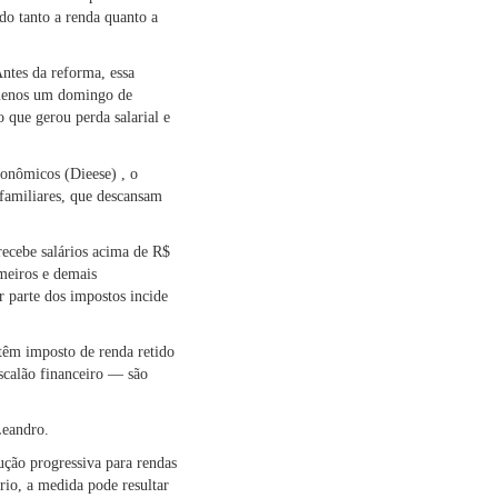
do tanto a renda quanto a
ntes da reforma, essa
 menos um domingo de
 que gerou perda salarial e
conômicos (Dieese) , o
familiares, que descansam
recebe salários acima de R$
meiros e demais
r parte dos impostos incide
 têm imposto de renda retido
scalão financeiro — são
Leandro.
ução progressiva para rendas
rio, a medida pode resultar