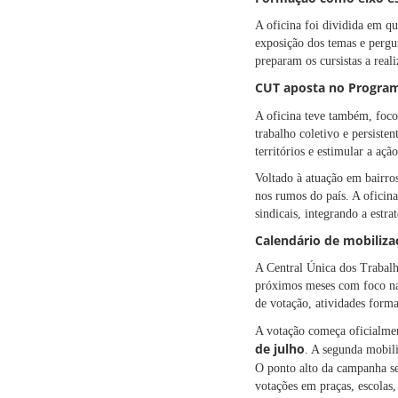
A oficina foi dividida em qua
exposição dos temas e pergun
preparam os cursistas a rea
CUT aposta no Programa
A oficina teve também, foc
trabalho coletivo e persiste
territórios e estimular a açã
Voltado à atuação em bairros
nos rumos do país. A oficin
sindicais, integrando a estr
Calendário de mobilizaç
A Central Única dos Trabalh
próximos meses com foco na 
de votação, atividades forma
A votação começa oficialm
de julho
. A segunda mobil
O ponto alto da campanha s
votações em praças, escolas, 