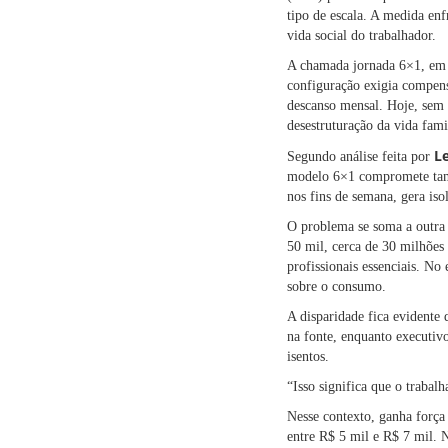
tipo de escala. A medida en
vida social do trabalhador.
A chamada jornada 6×1, em q
configuração exigia compen
descanso mensal. Hoje, sem l
desestruturação da vida famil
L
Segundo análise feita por
modelo 6×1 compromete també
nos fins de semana, gera iso
O problema se soma a outra 
50 mil, cerca de 30 milhões
profissionais essenciais. No
sobre o consumo.
A disparidade fica evidente 
na fonte, enquanto executi
isentos.
“Isso significa que o traba
Nesse contexto, ganha força 
entre R$ 5 mil e R$ 7 mil. N