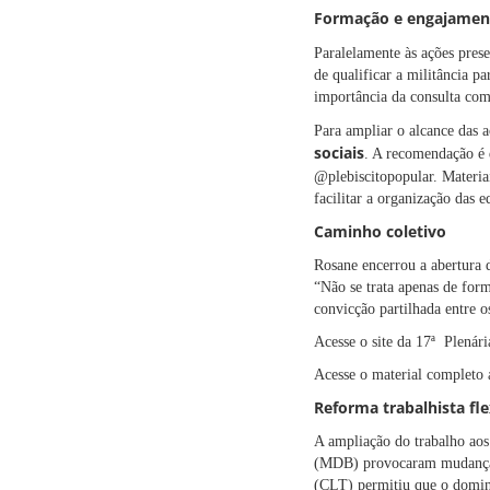
Formação e engajament
Paralelamente às ações pre
de qualificar a militância p
importância da consulta como
Para ampliar o alcance das 
sociais
. A recomendação é 
@plebiscitopopular. Materi
facilitar a organização das 
Caminho coletivo
Rosane encerrou a abertura 
“Não se trata apenas de for
convicção partilhada entre os
Acesse o site da 17ª Plenár
Acesse o material completo 
Reforma trabalhista fle
A ampliação do trabalho aos
(MDB) provocaram mudanças p
(CLT) permitiu que o doming