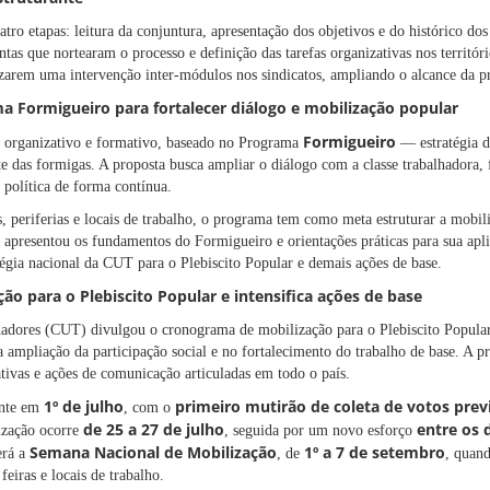
tro etapas: leitura da conjuntura, apresentação dos objetivos e do histórico dos 
tas que nortearam o processo e definição das tarefas organizativas nos territóri
lizarem uma intervenção inter-módulos nos sindicatos, ampliando o alcance da p
 Formigueiro para fortalecer diálogo e mobilização popular
Formigueiro
o organizativo e formativo, baseado no Programa
— estratégia d
nte das formigas. A proposta busca ampliar o diálogo com a classe trabalhadora, 
o política de forma contínua.
, periferias e locais de trabalho, o programa tem como meta estruturar a mobili
a apresentou os fundamentos do Formigueiro e orientações práticas para sua apl
atégia nacional da CUT para o Plebiscito Popular e demais ações de base.
ão para o Plebiscito Popular e intensifica ações de base
adores (CUT) divulgou o cronograma de mobilização para o Plebiscito Popular,
ampliação da participação social e no fortalecimento do trabalho de base. A p
tivas e ações de comunicação articuladas em todo o país.
1º de julho
primeiro mutirão de coleta de votos previ
ente em
, com o
de 25 a 27 de julho
entre os 
ização ocorre
, seguida por um novo esforço
Semana Nacional de Mobilização
1º a 7 de setembro
erá a
, de
, quand
feiras e locais de trabalho.