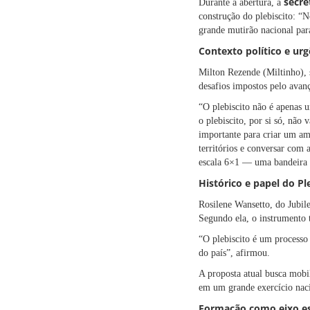
secre
Durante a abertura, a
construção do plebiscito: “
grande mutirão nacional par
Contexto político e ur
Milton Rezende (Miltinho), 
desafios impostos pelo avanç
“O plebiscito não é apenas 
o plebiscito, por si só, não
importante para criar um ambi
territórios e conversar com 
escala 6×1 — uma bandeira 
Histórico e papel do Pl
Rosilene Wansetto, do Jubile
Segundo ela, o instrumento 
“O plebiscito é um processo
do país”, afirmou.
A proposta atual busca mobil
em um grande exercício nacio
Formação como eixo es